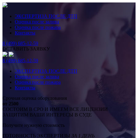
ЭКСПЕРТИЗА ПОСЛЕ ДТП
Оценка после залива
Оценка после пожара
Контакты
8 (499) 685-12-59
ОСТАВИТЬ ЗАЯВКУ
8 (499) 685-12-59
ЭКСПЕРТИЗА ПОСЛЕ ДТП
Оценка после залива
Оценка после пожара
Контакты
Срочная оценка оборудования
от 2500
СОСТОИМ В СРО И ИМЕЕМ ВСЕ ЛИЦЕНЗИИ
ЗАЩИТИМ ВАШИ ИНТЕРЕСЫ В СУДЕ
Получите нужную стоимость
ГОТОВНОСТЬ ЭКСПЕРТИЗЫ
ЗА 1 ДЕНЬ