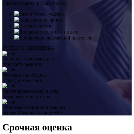
Сделаем оценку в Вашу пользу
Расчет суммы ущерба
Консультация юриста
Выезд эксперта
Доставка экспертизы на дом
Составление досудебной претензии
ВЫЗВАТЬ ОЦЕНЩИКА
Получите максимальную
стоимость ремонта
Работаем в выходные
и праздничные дни
Гарантируем победу в суде
без вашего присутствия
Опытные оценщики в каждом
округе Москвы и городе МО
Срочная оценка