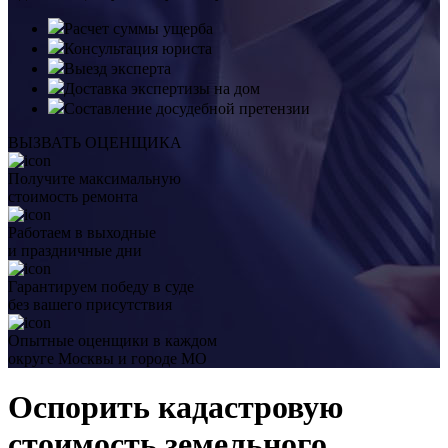
Расчет суммы ущерба
Консультация юриста
Выезд эксперта
Доставка экспертизы на дом
Составление досудебной претензии
ВЫЗВАТЬ ОЦЕНЩИКА
Получите максимальную
стоимость ремонта
Работаем в выходные
и праздничные дни
Гарантируем победу в суде
без вашего присутствия
Опытные оценщики в каждом
округе Москвы и городе МО
Оспорить кадастровую
стоимость земельного