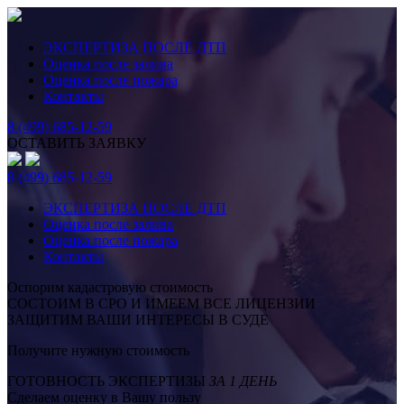
ЭКСПЕРТИЗА ПОСЛЕ ДТП
Оценка после залива
Оценка после пожара
Контакты
8 (499) 685-12-59
ОСТАВИТЬ ЗАЯВКУ
8 (499) 685-12-59
ЭКСПЕРТИЗА ПОСЛЕ ДТП
Оценка после залива
Оценка после пожара
Контакты
Оспорим кадастровую стоимость
СОСТОИМ В СРО И ИМЕЕМ ВСЕ ЛИЦЕНЗИИ
ЗАЩИТИМ ВАШИ ИНТЕРЕСЫ В СУДЕ
Получите нужную стоимость
ГОТОВНОСТЬ ЭКСПЕРТИЗЫ
ЗА 1 ДЕНЬ
Сделаем оценку в Вашу пользу