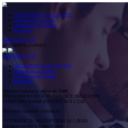
ЭКСПЕРТИЗА ПОСЛЕ ДТП
Оценка после залива
Оценка после пожара
Контакты
8 (499) 685-12-59
ОСТАВИТЬ ЗАЯВКУ
8 (499) 685-12-59
ЭКСПЕРТИЗА ПОСЛЕ ДТП
Оценка после залива
Оценка после пожара
Контакты
Оценка стоимости земли
от 2500
СОСТОИМ В СРО И ИМЕЕМ ВСЕ ЛИЦЕНЗИИ
ЗАЩИТИМ ВАШИ ИНТЕРЕСЫ В СУДЕ
Получите нужную стоимость
ГОТОВНОСТЬ ЭКСПЕРТИЗЫ
ЗА 1 ДЕНЬ
Сделаем оценку в Вашу пользу