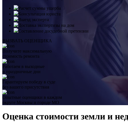
Расчет суммы ущерба
Консультация юриста
Выезд эксперта
Доставка экспертизы на дом
Составление досудебной претензии
ВЫЗВАТЬ ОЦЕНЩИКА
Получите максимальную
стоимость ремонта
Работаем в выходные
и праздничные дни
Гарантируем победу в суде
без вашего присутствия
Опытные оценщики в каждом
округе Москвы и городе МО
Оценка стоимости земли и не