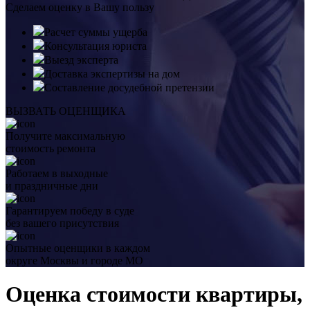
Сделаем оценку в Вашу пользу
Расчет суммы ущерба
Консультация юриста
Выезд эксперта
Доставка экспертизы на дом
Составление досудебной претензии
ВЫЗВАТЬ ОЦЕНЩИКА
Получите максимальную
стоимость ремонта
Работаем в выходные
и праздничные дни
Гарантируем победу в суде
без вашего присутствия
Опытные оценщики в каждом
округе Москвы и городе МО
Оценка стоимости квартиры,