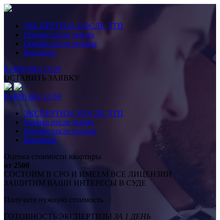
ЭКСПЕРТИЗА ПОСЛЕ ДТП
Оценка после залива
Оценка после пожара
Контакты
8 (499) 685-12-59
ОСТАВИТЬ ЗАЯВКУ
8 (499) 685-12-59
ЭКСПЕРТИЗА ПОСЛЕ ДТП
Оценка после залива
Оценка после пожара
Контакты
Оценка стоимости квартиры
от 2500
СОСТОИМ В СРО И ИМЕЕМ ВСЕ ЛИЦЕНЗИИ
ЗАЩИТИМ ВАШИ ИНТЕРЕСЫ В СУДЕ
Получите нужную стоимость
ГОТОВНОСТЬ ЭКСПЕРТИЗЫ
ЗА 1 ДЕНЬ