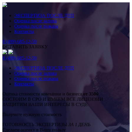
ЭКСПЕРТИЗА ПОСЛЕ ДТП
Оценка после залива
Оценка после пожара
Контакты
8 (499) 685-12-59
ОСТАВИТЬ ЗАЯВКУ
8 (499) 685-12-59
ЭКСПЕРТИЗА ПОСЛЕ ДТП
Оценка после залива
Оценка после пожара
Контакты
Оценка стоимости компании и бизнеса
от 3500
СОСТОИМ В СРО И ИМЕЕМ ВСЕ ЛИЦЕНЗИИ
ЗАЩИТИМ ВАШИ ИНТЕРЕСЫ В СУДЕ
Получите нужную стоимость
ГОТОВНОСТЬ ЭКСПЕРТИЗЫ
ЗА 1 ДЕНЬ
Сделаем оценку в Вашу пользу