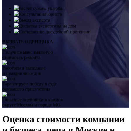
Расчет суммы ущерба
Консультация юриста
Выезд эксперта
Доставка экспертизы на дом
Составление досудебной претензии
ВЫЗВАТЬ ОЦЕНЩИКА
Получите максимальную
стоимость ремонта
Работаем в выходные
и праздничные дни
Гарантируем победу в суде
без вашего присутствия
Опытные оценщики в каждом
округе Москвы и городе МО
Оценка стоимости компании
и бизнеса, цена в Москве и