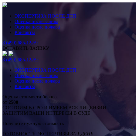
ЭКСПЕРТИЗА ПОСЛЕ ДТП
Оценка после залива
Оценка после пожара
Контакты
8 (499) 685-12-59
ОСТАВИТЬ ЗАЯВКУ
8 (499) 685-12-59
ЭКСПЕРТИЗА ПОСЛЕ ДТП
Оценка после залива
Оценка после пожара
Контакты
Оценка стоимости бизнеса
от 2500
СОСТОИМ В СРО И ИМЕЕМ ВСЕ ЛИЦЕНЗИИ
ЗАЩИТИМ ВАШИ ИНТЕРЕСЫ В СУДЕ
Получите нужную стоимость
ГОТОВНОСТЬ ЭКСПЕРТИЗЫ
ЗА 1 ДЕНЬ