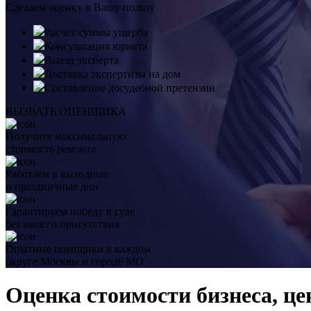
Сделаем оценку в Вашу пользу
Расчет суммы ущерба
Консультация юриста
Выезд эксперта
Доставка экспертизы на дом
Составление досудебной претензии
ВЫЗВАТЬ ОЦЕНЩИКА
Получите максимальную
стоимость ремонта
Работаем в выходные
и праздничные дни
Гарантируем победу в суде
без вашего присутствия
Опытные оценщики в каждом
округе Москвы и городе МО
Оценка стоимости бизнеса, це