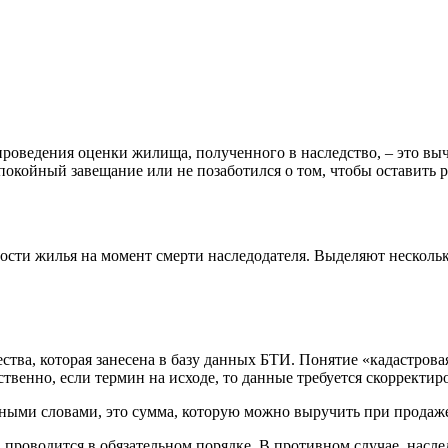
роведения оценки жилища, полученного в наследство, – это выч
 покойный завещание или не позаботился о том, чтобы оставить 
ости жилья на момент смерти наследодателя. Выделяют несколь
ва, которая занесена в базу данных БТИ. Понятие «кадастровая
твенно, если термин на исходе, то данные требуется скорректир
ными словами, это сумма, которую можно выручить при продаж
а проводится в обязательном порядке. В противном случае, насл