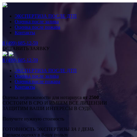
ЭКСПЕРТИЗА ПОСЛЕ ДТП
Оценка после залива
Оценка после пожара
Контакты
8 (499) 685-12-59
ОСТАВИТЬ ЗАЯВКУ
8 (499) 685-12-59
ЭКСПЕРТИЗА ПОСЛЕ ДТП
Оценка после залива
Оценка после пожара
Контакты
Оценка недвижимости для нотариуса
от 2500
СОСТОИМ В СРО И ИМЕЕМ ВСЕ ЛИЦЕНЗИИ
ЗАЩИТИМ ВАШИ ИНТЕРЕСЫ В СУДЕ
Получите нужную стоимость
ГОТОВНОСТЬ ЭКСПЕРТИЗЫ
ЗА 1 ДЕНЬ
Сделаем оценку в Вашу пользу