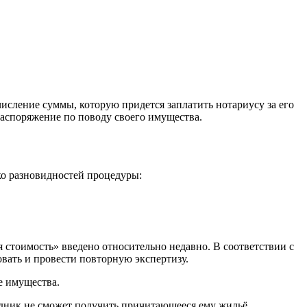
исление суммы, которую придется заплатить нотариусу за его
распоряжение по поводу своего имущества.
ко разновидностей процедуры:
 стоимость» введено относительно недавно. В соответствии с
овать и провести повторную экспертизу.
е имущества.
едник не сможет получить причитающееся ему жильё.