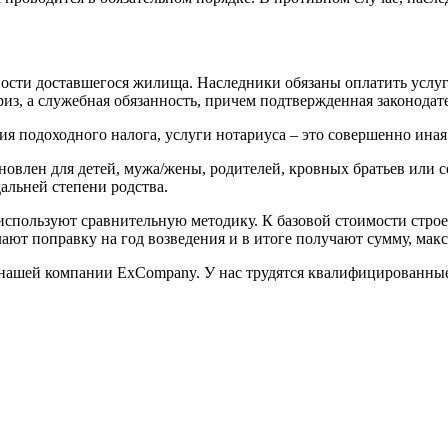
сти доставшегося жилища. Наследники обязаны оплатить услуги
риз, а служебная обязанность, причем подтвержденная законодат
я подоходного налога, услуги нотариуса – это совершенно иная 
новлен для детей, мужа/жены, родителей, кровных братьев или с
альней степени родства.
 используют сравнительную методику. К базовой стоимости ст
елают поправку на год возведения и в итоге получают сумму, м
в нашей компании ExCompany. У нас трудятся квалифицированн