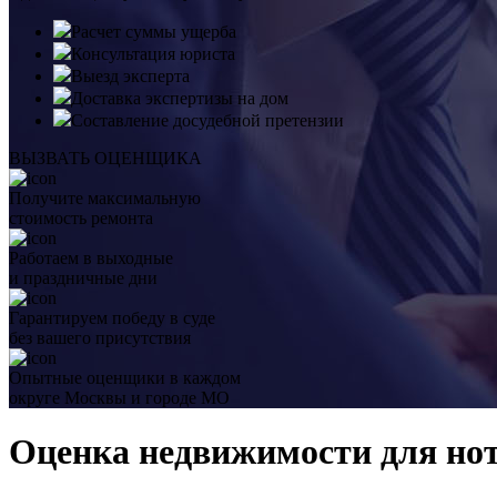
Расчет суммы ущерба
Консультация юриста
Выезд эксперта
Доставка экспертизы на дом
Составление досудебной претензии
ВЫЗВАТЬ ОЦЕНЩИКА
Получите максимальную
стоимость ремонта
Работаем в выходные
и праздничные дни
Гарантируем победу в суде
без вашего присутствия
Опытные оценщики в каждом
округе Москвы и городе МО
Оценка недвижимости для нот