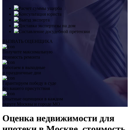
Расчет суммы ущерба
Консультация юриста
Выезд эксперта
Доставка экспертизы на дом
Составление досудебной претензии
ВЫЗВАТЬ ОЦЕНЩИКА
Получите максимальную
стоимость ремонта
Работаем в выходные
и праздничные дни
Гарантируем победу в суде
без вашего присутствия
Опытные оценщики в каждом
округе Москвы и городе МО
Оценка недвижимости для
ипотеки в Москве, стоимость