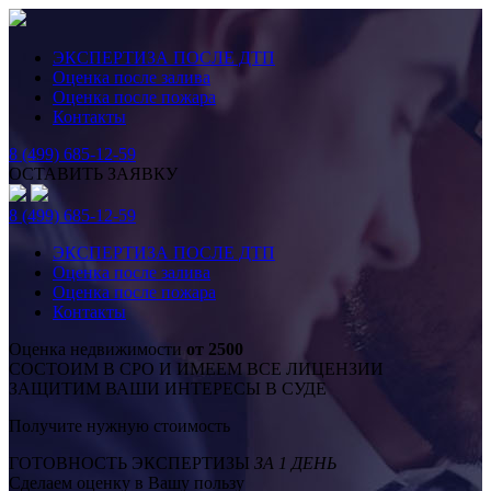
ЭКСПЕРТИЗА ПОСЛЕ ДТП
Оценка после залива
Оценка после пожара
Контакты
8 (499) 685-12-59
ОСТАВИТЬ ЗАЯВКУ
8 (499) 685-12-59
ЭКСПЕРТИЗА ПОСЛЕ ДТП
Оценка после залива
Оценка после пожара
Контакты
Оценка недвижимости
от 2500
СОСТОИМ В СРО И ИМЕЕМ ВСЕ ЛИЦЕНЗИИ
ЗАЩИТИМ ВАШИ ИНТЕРЕСЫ В СУДЕ
Получите нужную стоимость
ГОТОВНОСТЬ ЭКСПЕРТИЗЫ
ЗА 1 ДЕНЬ
Сделаем оценку в Вашу пользу