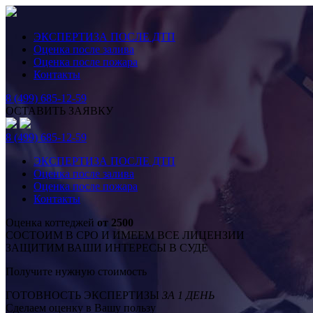
ЭКСПЕРТИЗА ПОСЛЕ ДТП
Оценка после залива
Оценка после пожара
Контакты
8 (499) 685-12-59
ОСТАВИТЬ ЗАЯВКУ
8 (499) 685-12-59
ЭКСПЕРТИЗА ПОСЛЕ ДТП
Оценка после залива
Оценка после пожара
Контакты
Оценка коттеджей
от 2500
СОСТОИМ В СРО И ИМЕЕМ ВСЕ ЛИЦЕНЗИИ
ЗАЩИТИМ ВАШИ ИНТЕРЕСЫ В СУДЕ
Получите нужную стоимость
ГОТОВНОСТЬ ЭКСПЕРТИЗЫ
ЗА 1 ДЕНЬ
Сделаем оценку в Вашу пользу