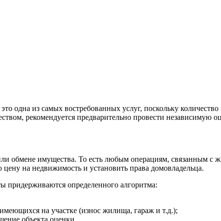
 это одна из самых востребованных услуг, поскольку количеств
твом, рекомендуется предварительно провести независимую оц
или обмене имущества. То есть любым операциям, связанным с 
ю цену на недвижимость и установить права домовладельца.
сты придерживаются определенного алгоритма:
меющихся на участке (износ жилища, гараж и т.д.);
щение объекта оценки.