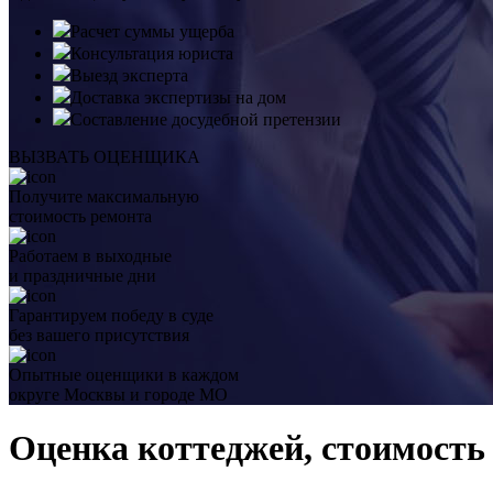
Расчет суммы ущерба
Консультация юриста
Выезд эксперта
Доставка экспертизы на дом
Составление досудебной претензии
ВЫЗВАТЬ ОЦЕНЩИКА
Получите максимальную
стоимость ремонта
Работаем в выходные
и праздничные дни
Гарантируем победу в суде
без вашего присутствия
Опытные оценщики в каждом
округе Москвы и городе МО
Оценка коттеджей, стоимость 