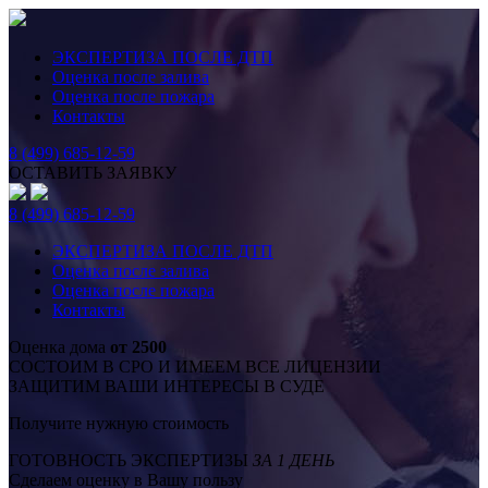
ЭКСПЕРТИЗА ПОСЛЕ ДТП
Оценка после залива
Оценка после пожара
Контакты
8 (499) 685-12-59
ОСТАВИТЬ ЗАЯВКУ
8 (499) 685-12-59
ЭКСПЕРТИЗА ПОСЛЕ ДТП
Оценка после залива
Оценка после пожара
Контакты
Оценка дома
от 2500
СОСТОИМ В СРО И ИМЕЕМ ВСЕ ЛИЦЕНЗИИ
ЗАЩИТИМ ВАШИ ИНТЕРЕСЫ В СУДЕ
Получите нужную стоимость
ГОТОВНОСТЬ ЭКСПЕРТИЗЫ
ЗА 1 ДЕНЬ
Сделаем оценку в Вашу пользу