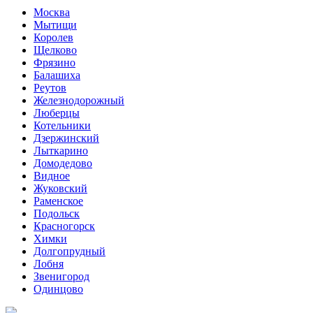
Москва
Мытищи
Королев
Щелково
Фрязино
Балашиха
Реутов
Железнодорожный
Люберцы
Котельники
Дзержинский
Лыткарино
Домодедово
Видное
Жуковский
Раменское
Подольск
Красногорск
Химки
Долгопрудный
Лобня
Звенигород
Одинцово