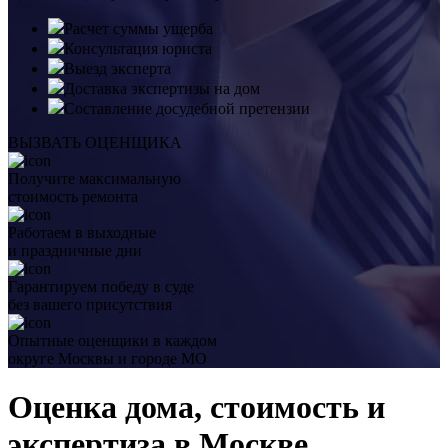
Расчет суммы ущерба
Консультация юриста
Выезд эксперта
Доставка экспертизы на дом
Составление досудебной претензии
ВЫЗВАТЬ ОЦЕНЩИКА
Получите максимальную
стоимость ремонта
Работаем в выходные
и праздничные дни
Гарантируем победу в суде
без вашего присутствия
Опытные оценщики в каждом
округе Москвы и городе МО
Оценка дома, стоимость и
экспертиза в Москве