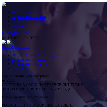
ЭКСПЕРТИЗА ПОСЛЕ ДТП
Оценка после залива
Оценка после пожара
Контакты
8 (499) 685-12-59
ОСТАВИТЬ ЗАЯВКУ
8 (499) 685-12-59
ЭКСПЕРТИЗА ПОСЛЕ ДТП
Оценка после залива
Оценка после пожара
Контакты
Оценка акций для нотариуса
от 2500
СОСТОИМ В СРО И ИМЕЕМ ВСЕ ЛИЦЕНЗИИ
ЗАЩИТИМ ВАШИ ИНТЕРЕСЫ В СУДЕ
Получите нужную стоимость
ГОТОВНОСТЬ ЭКСПЕРТИЗЫ
ЗА 1 ДЕНЬ