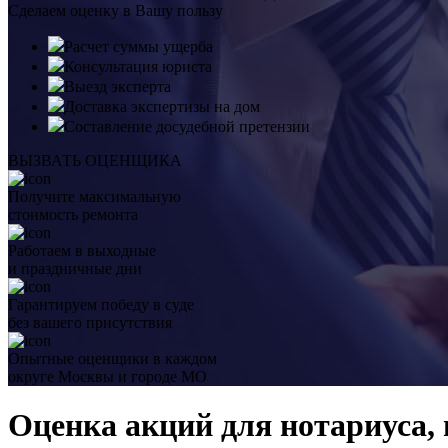
Сделаем оценку в Вашу пользу
Расчет суммы ущерба
Консультация юриста
Выезд эксперта
Доставка экспертизы на дом
Составление досудебной претензии
ВЫЗВАТЬ ОЦЕНЩИКА
Получите максимальную
стоимость ремонта
Работаем в выходные
и праздничные дни
Гарантируем победу в суде
без вашего присутствия
Опытные оценщики в каждом
округе Москвы и городе МО
Оценка акций для нотариуса, 